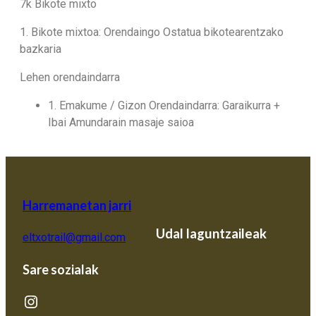
7k Bikote mixto
1. Bikote mixtoa: Orendaingo Ostatua bikotearentzako
bazkaria
Lehen orendaindarra
1. Emakume / Gizon Orendaindarra: Garaikurra +
Ibai Amundarain masaje saioa
Harremanetan jarri
Udal laguntzaileak
eltxotrail@gmail.com
Sare sozialak