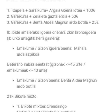
1. Txapela + Garaikurra+ Argaia Goena lotea + 100€
2. Garaikurra + Zelaieta gazta erdia + 50€
3. Garaikurra + Benta Aldea Magnun ardo botila + 25€
Ibilbide amaierako igoera onenari. 2km kronoigoera
(ibiurko urtegitik herri gainera):​
Emakume / Gizon igoera onena: Mahala
urdaiazpikoa
Beterano irabazleentzat (gizonak <=45 urte /
emakumeak <=40 urte)
Emakume / Gizon onena: Benta Aldea Magnun
ardo botila
21k Bikote mixto
1. Bikote mixtoa: Orendaingo