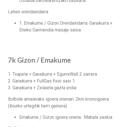
Ostatua bikotearentzako bazkaria
Lehen orendaindarra
1. Emakume / Gizon Orendaindarra: Garaikurra +
Eneko Garmendia masaje saioa
7k Gizon / Emakume
1. Txapela + Garaikurra + EgurreWall
2 sarrera
2. Garaikurra + FullGas fisio saio 1
3. Garaikurra + Zelaieta gazta erdia
Ibilbide amaierako igoera onenari. 2km kronoigoera
(ibiurko urtegitik herri gainera):
Emakume / Gizon igoera onena: Mahala saskia