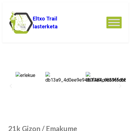
Eltxo Trail
lasterketa
21k Gizon / Emakume